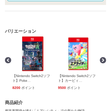
バリエーション
ソフ
【Nintendo Switch2ソフ
【Nintendo Switch2ソフ
【Ni
ト】Poke
…
ト】カービィ
…
ト】
8200
ポイント
9500
ポイント
700
商品紹介
都市再開発が進む「ミアレシティ」での新たな物語。